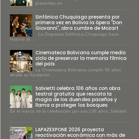
presentes en ...
Sinfónica Chuquiago presenta por
primera vez en Bolivia la ópera "Don
Giovanni", obra cumbre de Mozart
La Orquesta Sinfónica Chuquiago hace
historia al ...
Cinemateca Boliviana cumple medio
ciclo de preservar la memoria fílmica
del país
La Cinemateca Boliviana cumplió 50 años
desde su fundación ...
Salvietti celebra 106 años con obra
teatral gratuita que rescata la
magia de los duendes paceños y
llama a proteger los bosques
En el marco de la celebración por sus 106 años, Salvietti
...
LAPAZEXPONE 2026 proyecta
reactivación económica con más de