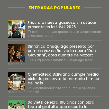
ENTRADAS POPULARES
Frisch, la nueva gaseosa sin azúcar
presente en la FIPAZ 2025
Frisch, las nuevas gaseosas sin azúcar están
presentes en ...
Sinfónica Chuquiago presenta por
primera vez en Bolivia la ópera "Don
Giovanni", obra cumbre de Mozart
La Orquesta Sinfónica Chuquiago hace
historia al ...
Cinemateca Boliviana cumple medio
ciclo de preservar la memoria fílmica
del país
La Cinemateca Boliviana cumplió 50 años
desde su fundación ...
Salvietti celebra 106 años con obra
teatral gratuita que rescata la