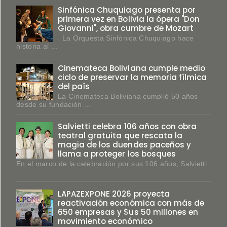
Sinfónica Chuquiago presenta por
primera vez en Bolivia la ópera "Don
Giovanni", obra cumbre de Mozart
La Orquesta Sinfónica Chuquiago hace
historia al ...
Cinemateca Boliviana cumple medio
ciclo de preservar la memoria fílmica
del país
La Cinemateca Boliviana cumplió 50 años
desde su fundación ...
Salvietti celebra 106 años con obra
teatral gratuita que rescata la
magia de los duendes paceños y
llama a proteger los bosques
En el marco de la celebración por sus 106 años, Salvietti
...
LAPAZEXPONE 2026 proyecta
reactivación económica con más de
650 empresas y $us 50 millones en
movimiento económico