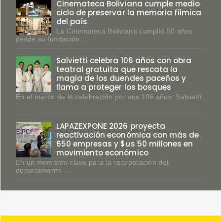
Cinemateca Boliviana cumple medio
ciclo de preservar la memoria fílmica
del país
La Cinemateca Boliviana cumplió 50 años
desde su fundación ...
Salvietti celebra 106 años con obra
teatral gratuita que rescata la
magia de los duendes paceños y
llama a proteger los bosques
En el marco de la celebración por sus 106 años, Salvietti
...
LAPAZEXPONE 2026 proyecta
reactivación económica con más de
650 empresas y $us 50 millones en
movimiento económico
En un momento clave para la recuperación del
departamento ...