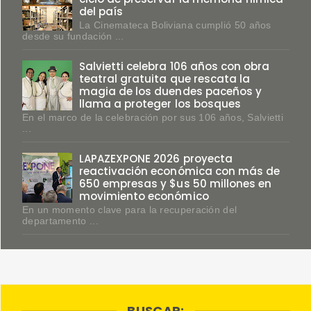
del país
La Cinemateca Boliviana cumplió 50 años
desde su fundación ...
Salvietti celebra 106 años con obra
teatral gratuita que rescata la
magia de los duendes paceños y
llama a proteger los bosques
En el marco de la celebración por sus 106 años, Salvietti
...
LAPAZEXPONE 2026 proyecta
reactivación económica con más de
650 empresas y $us 50 millones en
movimiento económico
En un momento clave para la recuperación del
departamento ...
BUSCAR: