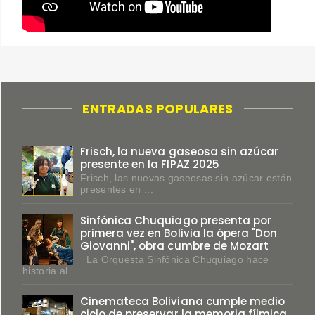
ENTRADAS POPULARES
Frisch, la nueva gaseosa sin azúcar
presente en la FIPAZ 2025
Frisch, las nuevas gaseosas sin azúcar están
presentes en ...
Sinfónica Chuquiago presenta por
primera vez en Bolivia la ópera "Don
Giovanni", obra cumbre de Mozart
La Orquesta Sinfónica Chuquiago hace
historia al ...
Cinemateca Boliviana cumple medio
ciclo de preservar la memoria fílmica