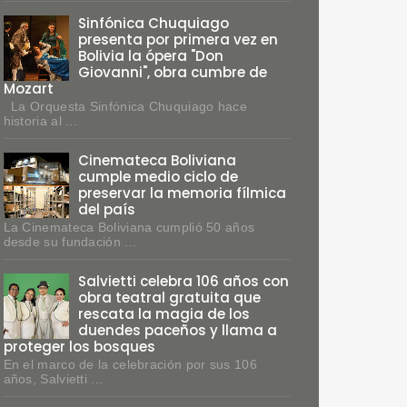
Sinfónica Chuquiago
presenta por primera vez en
Bolivia la ópera "Don
Giovanni", obra cumbre de
Mozart
La Orquesta Sinfónica Chuquiago hace
historia al ...
Cinemateca Boliviana
cumple medio ciclo de
preservar la memoria fílmica
del país
La Cinemateca Boliviana cumplió 50 años
desde su fundación ...
Salvietti celebra 106 años con
obra teatral gratuita que
rescata la magia de los
duendes paceños y llama a
proteger los bosques
En el marco de la celebración por sus 106
años, Salvietti ...