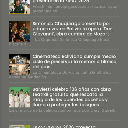
presente en la FIPAZ 2025
Frisch, las nuevas gaseosas sin azúcar están
presentes en ...
Sinfónica Chuquiago presenta por
primera vez en Bolivia la ópera "Don
Giovanni", obra cumbre de Mozart
La Orquesta Sinfónica Chuquiago hace
historia al ...
Cinemateca Boliviana cumple medio
ciclo de preservar la memoria fílmica
del país
La Cinemateca Boliviana cumplió 50 años
desde su fundación ...
Salvietti celebra 106 años con obra
teatral gratuita que rescata la
magia de los duendes paceños y
llama a proteger los bosques
En el marco de la celebración por sus 106 años, Salvietti
...
LAPAZEXPONE 2026 proyecta