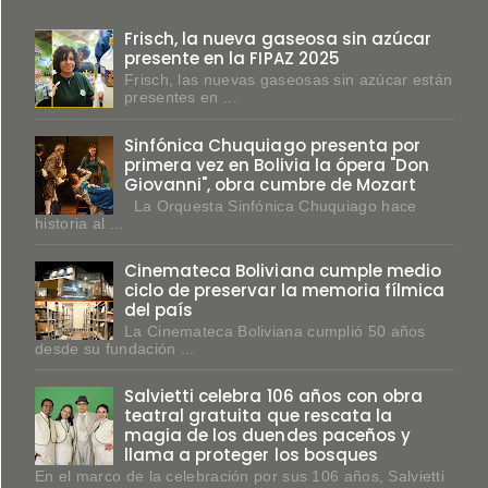
Frisch, la nueva gaseosa sin azúcar
presente en la FIPAZ 2025
Frisch, las nuevas gaseosas sin azúcar están
presentes en ...
Sinfónica Chuquiago presenta por
primera vez en Bolivia la ópera "Don
Giovanni", obra cumbre de Mozart
La Orquesta Sinfónica Chuquiago hace
historia al ...
Cinemateca Boliviana cumple medio
ciclo de preservar la memoria fílmica
del país
La Cinemateca Boliviana cumplió 50 años
desde su fundación ...
Salvietti celebra 106 años con obra
teatral gratuita que rescata la
magia de los duendes paceños y
llama a proteger los bosques
En el marco de la celebración por sus 106 años, Salvietti