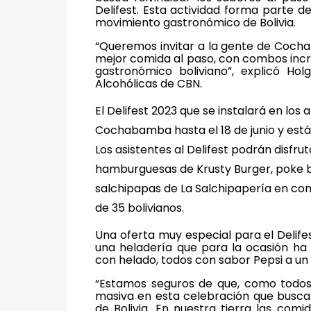
Delifest
. Esta actividad forma parte d
movimiento gastronómico de Bolivia.
“Queremos invitar a la gente de Cochaba
mejor comida al paso, con combos incr
gastronómico boliviano”, explicó Ho
Alcohólicas de CBN.
El Delifest 2023 que se instalará en los
Cochabamba hasta el 18 de junio y est
Los asistentes al Delifest podrán disfruta
hamburguesas de Krusty Burger, poke b
salchipapas de La Salchipapería en c
de 35 bolivianos.
Una oferta muy especial para el Delif
una heladería que para la ocasión ha
con helado, todos con sabor Pepsi a un 
“Estamos seguros de que, como todos 
masiva en esta celebración que busca 
de Bolivia. En nuestra tierra las com