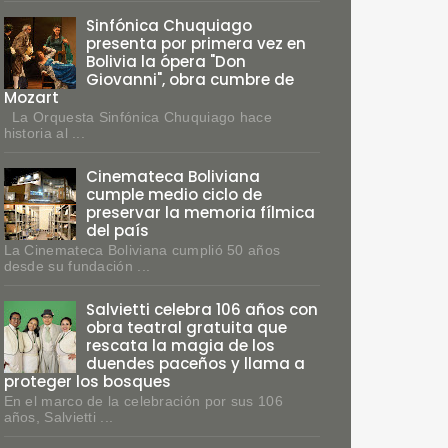
Sinfónica Chuquiago
presenta por primera vez en
Bolivia la ópera "Don
Giovanni", obra cumbre de
Mozart
La Orquesta Sinfónica Chuquiago hace
historia al ...
Cinemateca Boliviana
cumple medio ciclo de
preservar la memoria fílmica
del país
La Cinemateca Boliviana cumplió 50 años
desde su fundación ...
Salvietti celebra 106 años con
obra teatral gratuita que
rescata la magia de los
duendes paceños y llama a
proteger los bosques
En el marco de la celebración por sus 106
años, Salvietti ...