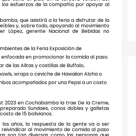
e los esfuerzos de la compañía por apoyar al
mba, que asistirá a la feria a disfrutar de la
eíbles y, sobre todo, apoyando al movimiento
lger López, gerente Nacional de Bebidas no
 ambientes de la Feria Exposición de
á enfocada en promocionar la comida al paso.
r de las Alitas y costillas de Buffalo,
owls, wraps o ceviche de Hawaiian Aloha o
ombos acompañados por una Pepsi a un costo
est 2023 en Cochabamba la trae De la Creme,
 preparado Sundaes, conos dobles y galletas
costo de 15 bolivianos.
los años, la respuesta de la gente va a ser
reivindicar al movimiento de comida al paso
idas son tan diversas como las personas que