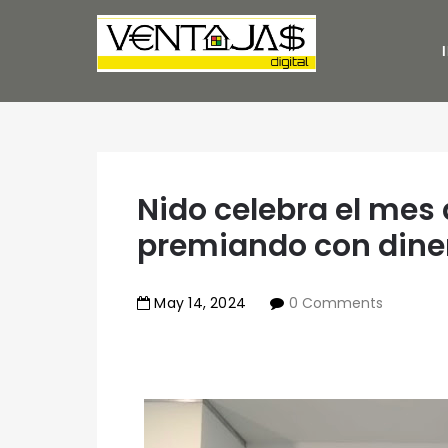
Nido celebra el mes
premiando con diner
May
14
,
2024
0 Comments