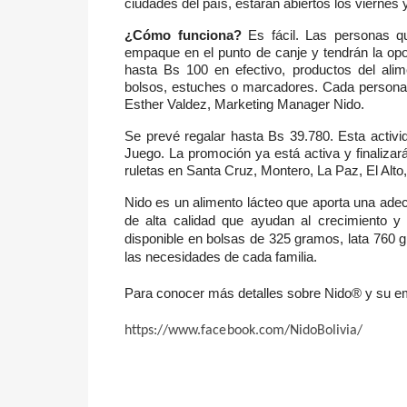
ciudades del país, estarán abiertos los viernes
¿Cómo funciona?
Es fácil. Las personas qu
empaque en el punto de canje y tendrán la opo
hasta Bs 100 en efectivo, productos del alim
bolsos, estuches o marcadores. Cada persona p
Esther Valdez, Marketing Manager Nido.
Se prevé regalar hasta Bs 39.780.
Esta activid
Juego. La promoción ya está activa y finalizará
ruletas en Santa Cruz, Montero, La Paz, El Alto
Nido es un alimento lácteo que aporta una ade
de alta calidad que ayudan al crecimiento y 
disponible en bolsas de 325 gramos, lata 760 
las necesidades de cada familia.
Para conocer más detalles sobre Nido® y su e
https://www.facebook.com/NidoBolivia/