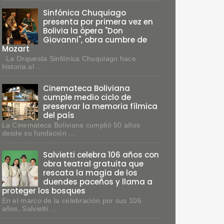
Sinfónica Chuquiago
presenta por primera vez en
Bolivia la ópera "Don
Giovanni", obra cumbre de
Mozart
La Orquesta Sinfónica Chuquiago hace
historia al ...
Cinemateca Boliviana
cumple medio ciclo de
preservar la memoria fílmica
del país
La Cinemateca Boliviana cumplió 50 años
desde su fundación ...
Salvietti celebra 106 años con
obra teatral gratuita que
rescata la magia de los
duendes paceños y llama a
proteger los bosques
En el marco de la celebración por sus 106
años, Salvietti ...