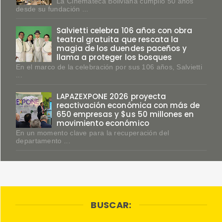
La Cinemateca Boliviana cumplió 50 años
desde su fundación ...
Salvietti celebra 106 años con obra
teatral gratuita que rescata la
magia de los duendes paceños y
llama a proteger los bosques
En el marco de la celebración por sus 106 años, Salvietti
...
LAPAZEXPONE 2026 proyecta
reactivación económica con más de
650 empresas y $us 50 millones en
movimiento económico
En un momento clave para la recuperación del
departamento ...
BUSCAR: