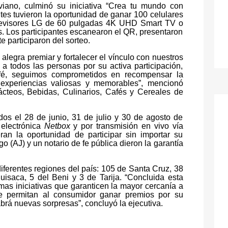
viano, culminó su iniciativa “Crea tu mundo con
ntes tuvieron la oportunidad de ganar 100 celulares
evisores LG de 60 pulgadas 4K UHD Smart TV o
s. Los participantes escanearon el QR, presentaron
 participaron del sorteo.
legra premiar y fortalecer el vínculo con nuestros
 todos las personas por su activa participación,
fé, seguimos comprometidos en recompensar la
o experiencias valiosas y memorables”, mencionó
cteos, Bebidas, Culinarios, Cafés y Cereales de
ados el 28 de junio, 31 de julio y 30 de agosto de
 electrónica
Netbox
y por transmisión en vivo vía
ran la oportunidad de participar sin importar su
o (AJ) y un notario de fe pública dieron la garantía
diferentes regiones del país: 105 de Santa Cruz, 38
saca, 5 del Beni y 3 de Tarija. “Concluida esta
mas iniciativas que garanticen la mayor cercanía a
e permitan al consumidor ganar premios por su
abrá nuevas sorpresas”, concluyó la ejecutiva.