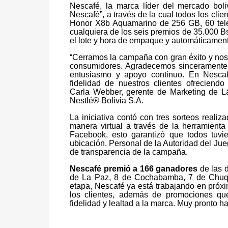
Nescafé, la marca líder del mercado boli
Nescafé”, a través de la cual todos los clie
Honor X8b Aquamarino de 256 GB, 60 tel
cualquiera de los seis premios de 35.000 B
el lote y hora de empaque y automáticamente
“Cerramos la campaña con gran éxito y nos a
consumidores. Agradecemos sinceramente a
entusiasmo y apoyo continuo. En Nesca
fidelidad de nuestros clientes ofreciend
Carla Webber, gerente de Marketing de Lá
Nestlé® Bolivia S.A.
La iniciativa contó con tres sorteos realiz
manera virtual a través de la herramienta
Facebook, esto garantizó que todos tuvie
ubicación. Personal de la Autoridad del Jueg
de transparencia de la campaña.
Nescafé premió a 166 ganadores
de las 
de La Paz, 8 de Cochabamba, 7 de Chuqui
etapa, Nescafé ya está trabajando en próxi
los clientes, además de promociones qu
fidelidad y lealtad a la marca. Muy pronto h