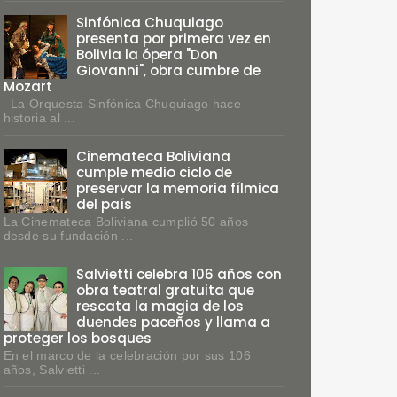
Sinfónica Chuquiago
presenta por primera vez en
Bolivia la ópera "Don
Giovanni", obra cumbre de
Mozart
La Orquesta Sinfónica Chuquiago hace
historia al ...
Cinemateca Boliviana
cumple medio ciclo de
preservar la memoria fílmica
del país
La Cinemateca Boliviana cumplió 50 años
desde su fundación ...
Salvietti celebra 106 años con
obra teatral gratuita que
rescata la magia de los
duendes paceños y llama a
proteger los bosques
En el marco de la celebración por sus 106
años, Salvietti ...