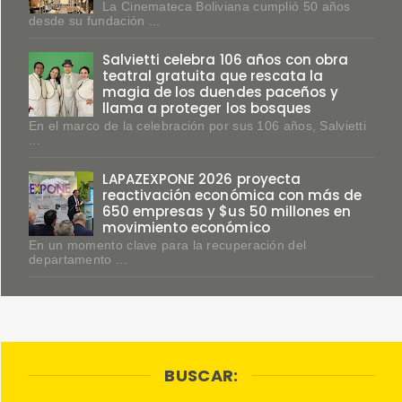
La Cinemateca Boliviana cumplió 50 años
desde su fundación ...
Salvietti celebra 106 años con obra
teatral gratuita que rescata la
magia de los duendes paceños y
llama a proteger los bosques
En el marco de la celebración por sus 106 años, Salvietti
...
LAPAZEXPONE 2026 proyecta
reactivación económica con más de
650 empresas y $us 50 millones en
movimiento económico
En un momento clave para la recuperación del
departamento ...
BUSCAR: