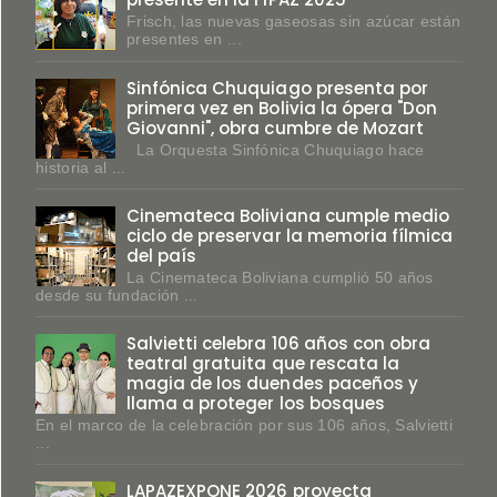
Frisch, las nuevas gaseosas sin azúcar están
presentes en ...
Sinfónica Chuquiago presenta por
primera vez en Bolivia la ópera "Don
Giovanni", obra cumbre de Mozart
La Orquesta Sinfónica Chuquiago hace
historia al ...
Cinemateca Boliviana cumple medio
ciclo de preservar la memoria fílmica
del país
La Cinemateca Boliviana cumplió 50 años
desde su fundación ...
Salvietti celebra 106 años con obra
teatral gratuita que rescata la
magia de los duendes paceños y
llama a proteger los bosques
En el marco de la celebración por sus 106 años, Salvietti
...
LAPAZEXPONE 2026 proyecta