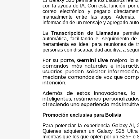
El Galaxy S25 permite a los usuarios reali
con la ayuda de IA. Con esta función, por 
correo electrónico y pegarlo directam
manualmente entre las apps. Además, s
información de un mensaje y agregarlo aut
La
Transcripción de Llamadas
permite
automática, facilitando el seguimiento d
herramienta es ideal para reuniones de t
personas con discapacidad auditiva a seguir
Por su parte,
Gemini Live
mejora la e
comandos más naturales e interactiv
usuarios pueden solicitar información
mediante comandos de voz que compre
intención.
Además de estas innovaciones, la s
inteligentes, resúmenes personalizados
ofreciendo una experiencia más intuitiva
Promoción exclusiva para Bolivia
Para potenciar la experiencia Galaxy AI,
Quienes adquieran un Galaxy S25 Ultra 
mientras que los que opten por un S25+ o S