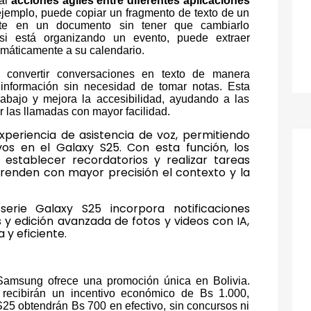
zar
acciones agiles entre diferentes aplicaciones
ejemplo, puede copiar un fragmento de texto de un
ente en un documento sin tener que cambiarlo
i está organizando un evento, puede extraer
omáticamente a su calendario.
 convertir conversaciones en texto de manera
e información sin necesidad de tomar notas. Esta
rabajo y mejora la accesibilidad, ayudando a las
 las llamadas con mayor facilidad.
xperiencia de asistencia de voz, permitiendo
os en el Galaxy S25. Con esta función, los
, establecer recordatorios y realizar tareas
nden con mayor precisión el contexto y la
erie Galaxy S25 incorpora notificaciones
 y edición avanzada de fotos y videos con IA,
 y eficiente.
 Samsung ofrece una promoción única en Bolivia.
recibirán un incentivo económico de Bs 1.000,
25 obtendrán Bs 700 en efectivo, sin concursos ni