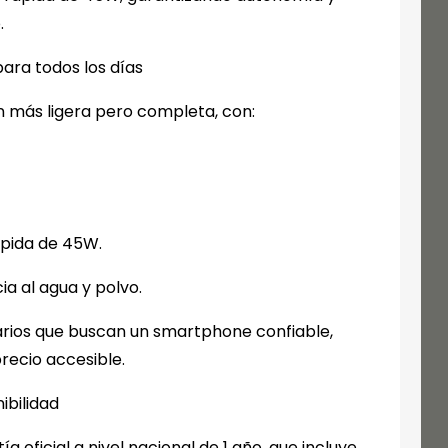
.
ara todos los días
n más ligera pero completa, con:
ápida de 45W.
ia al agua y polvo.
arios que buscan un smartphone confiable,
recio accesible.
ibilidad
a oficial a nivel nacional de 1 año, que incluye