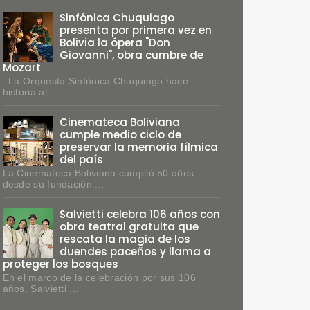
Sinfónica Chuquiago
presenta por primera vez en
Bolivia la ópera "Don
Giovanni", obra cumbre de
Mozart
La Orquesta Sinfónica Chuquiago hace
historia al ...
Cinemateca Boliviana
cumple medio ciclo de
preservar la memoria fílmica
del país
La Cinemateca Boliviana cumplió 50 años
desde su fundación ...
Salvietti celebra 106 años con
obra teatral gratuita que
rescata la magia de los
duendes paceños y llama a
proteger los bosques
En el marco de la celebración por sus 106
años, Salvietti ...