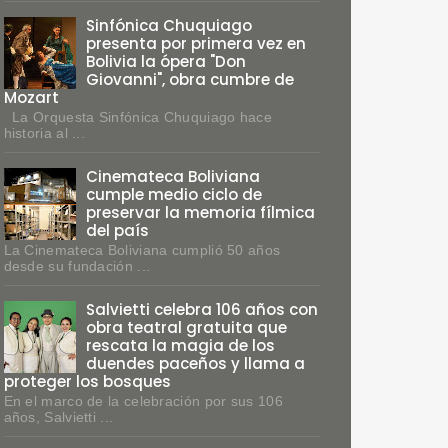
Sinfónica Chuquiago
presenta por primera vez en
Bolivia la ópera "Don
Giovanni", obra cumbre de
Mozart
La Orquesta Sinfónica Chuquiago hace
historia al ...
Cinemateca Boliviana
cumple medio ciclo de
preservar la memoria fílmica
del país
La Cinemateca Boliviana cumplió 50 años
desde su fundación ...
Salvietti celebra 106 años con
obra teatral gratuita que
rescata la magia de los
duendes paceños y llama a
proteger los bosques
En el marco de la celebración por sus 106
años, Salvietti ...