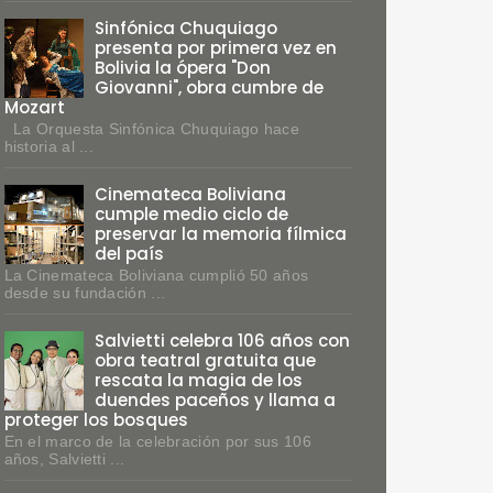
Sinfónica Chuquiago
presenta por primera vez en
Bolivia la ópera "Don
Giovanni", obra cumbre de
Mozart
La Orquesta Sinfónica Chuquiago hace
historia al ...
Cinemateca Boliviana
cumple medio ciclo de
preservar la memoria fílmica
del país
La Cinemateca Boliviana cumplió 50 años
desde su fundación ...
Salvietti celebra 106 años con
obra teatral gratuita que
rescata la magia de los
duendes paceños y llama a
proteger los bosques
En el marco de la celebración por sus 106
años, Salvietti ...