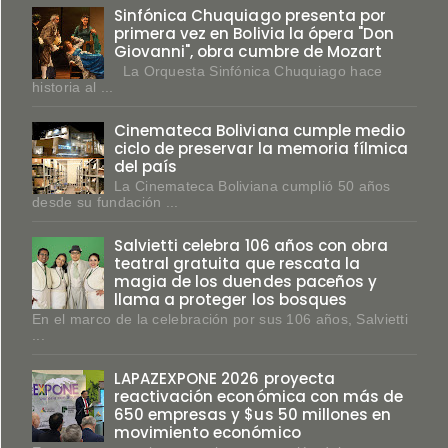
Sinfónica Chuquiago presenta por
primera vez en Bolivia la ópera "Don
Giovanni", obra cumbre de Mozart
La Orquesta Sinfónica Chuquiago hace
historia al ...
Cinemateca Boliviana cumple medio
ciclo de preservar la memoria fílmica
del país
La Cinemateca Boliviana cumplió 50 años
desde su fundación ...
Salvietti celebra 106 años con obra
teatral gratuita que rescata la
magia de los duendes paceños y
llama a proteger los bosques
En el marco de la celebración por sus 106 años, Salvietti
...
LAPAZEXPONE 2026 proyecta
reactivación económica con más de
650 empresas y $us 50 millones en
movimiento económico