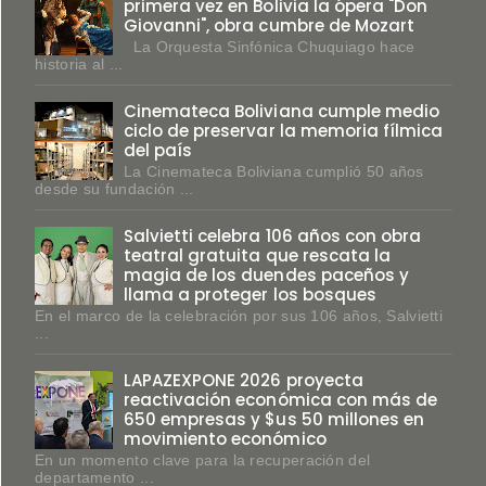
primera vez en Bolivia la ópera "Don
Giovanni", obra cumbre de Mozart
La Orquesta Sinfónica Chuquiago hace
historia al ...
Cinemateca Boliviana cumple medio
ciclo de preservar la memoria fílmica
del país
La Cinemateca Boliviana cumplió 50 años
desde su fundación ...
Salvietti celebra 106 años con obra
teatral gratuita que rescata la
magia de los duendes paceños y
llama a proteger los bosques
En el marco de la celebración por sus 106 años, Salvietti
...
LAPAZEXPONE 2026 proyecta
reactivación económica con más de
650 empresas y $us 50 millones en
movimiento económico
En un momento clave para la recuperación del
departamento ...