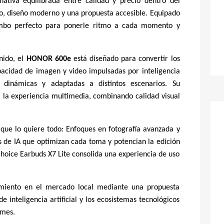
ativa equilibrada entre calidad y precio dentro del
do, diseño moderno y una propuesta accesible. Equipado
mbo perfecto para ponerle ritmo a cada momento y
nido, el
HONOR 600e
está diseñado para convertir los
cidad de imagen y video impulsadas por inteligencia
s, dinámicas y adaptadas a distintos escenarios. Su
la experiencia multimedia, combinando calidad visual
ue lo quiere todo: Enfoques en fotografía avanzada y
s de IA que optimizan cada toma y potencian la edición
oice Earbuds X7 Lite consolida una experiencia de uso
miento en el mercado local mediante una propuesta
 inteligencia artificial y los ecosistemas tecnológicos
 mes.