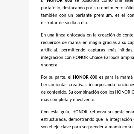
El
HONOR X8d
se posiciona como una altern
portafolio, destacando por su rendimiento sóli
también con un parlante premium, es el co
disfrutar de su día a día.
En una línea enfocada en la creación de conte
recuerdos de mamá en magia gracias a su capa
artificial, permitiendo capturas más nítida
integración con HONOR Choice Earbuds amplía 
y sonora.
Por su parte, el
HONOR 600
es para la mamá q
herramientas creativas, incorporando funcione
de contenido. Su combinación con los HONOR Ch
más completa y envolvente.
Con esta guía, HONOR refuerza su posiciona
estructurada, demostrando que la integración de
son el eje clave para sorprender a mamá en su