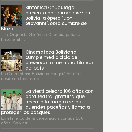
Sinfónica Chuquiago
presenta por primera vez en
Bolivia la ópera "Don
Giovanni", obra cumbre de
Mozart
La Orquesta Sinfónica Chuquiago hace
historia al ...
Cinemateca Boliviana
cumple medio ciclo de
preservar la memoria fílmica
del país
La Cinemateca Boliviana cumplió 50 años
desde su fundación ...
Salvietti celebra 106 años con
obra teatral gratuita que
rescata la magia de los
duendes paceños y llama a
proteger los bosques
En el marco de la celebración por sus 106
años, Salvietti ...