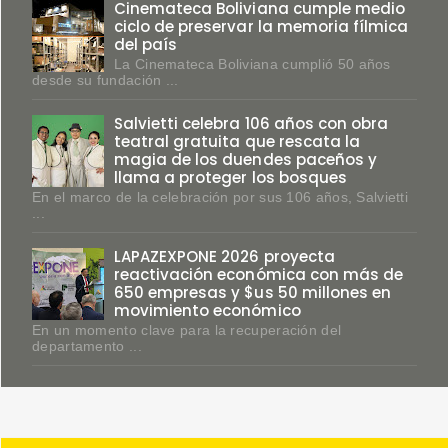
Cinemateca Boliviana cumple medio
ciclo de preservar la memoria fílmica
del país
La Cinemateca Boliviana cumplió 50 años
desde su fundación ...
Salvietti celebra 106 años con obra
teatral gratuita que rescata la
magia de los duendes paceños y
llama a proteger los bosques
En el marco de la celebración por sus 106 años, Salvietti
...
LAPAZEXPONE 2026 proyecta
reactivación económica con más de
650 empresas y $us 50 millones en
movimiento económico
En un momento clave para la recuperación del
departamento ...